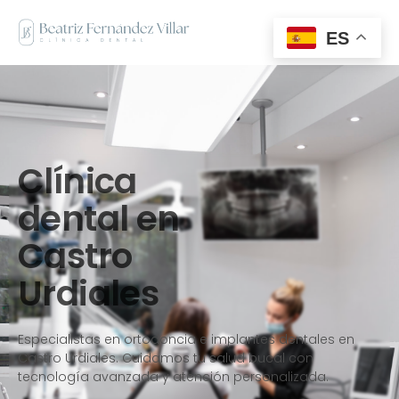
ES
Clínica
dental en
Castro
Urdiales
Especialistas en ortodoncia e implantes dentales en
Castro Urdiales. Cuidamos tu salud bucal con
tecnología avanzada y atención personalizada.