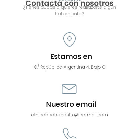
Contacta con nosotros
¿Tienes dudas o quieres realiazarte algún
tratamiento?
Estamos en
C/ República Argentina 4, Bajo C
Nuestro email
clinicabeatrizcastro@hotmail.com