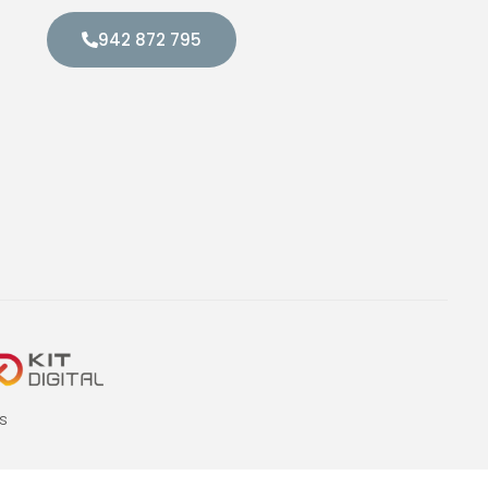
942 872 795
s